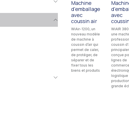
Machine
Machin
d'emballage
d'emba
avec
avec
coussin air
coussin
WiAir-1200, un
WiAIR 380
nouveau modèle
une machi
de machine à
profession
coussin d’air qui
coussin d'
permet de caler,
principal
de protéger, de
conçue po
séparer et de
lignes de
fixer tous les
commerc
biens et produits
électroniq
logistique
production
grande éc