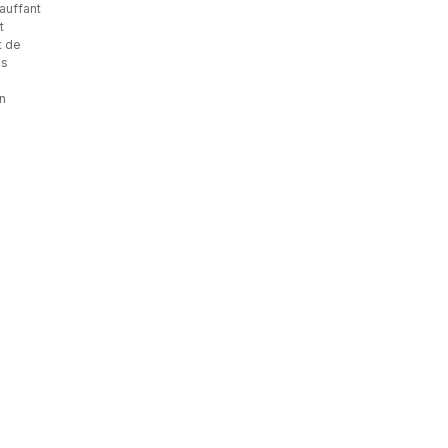
auffant
t
t de
es
n