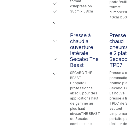
format
portefeuil
d'impression
format
38cm x 38cm
d'impress
40cm x 5
Presse à
Presse
chaud à
chaud
ouverture
pneuma
latérale
e 2 pla
Secabo The
Secab
Beast
TPD7
SECABO THE
Presse à 
BEAST
pneumati
L'appareil
double pl
professionnel
Secabo T
absolu pour des
La nouvell
applications haut
presse à t
de gamme au
TPD7 de 
plus haut
est tout
niveauTHE BEAST
simpleme
de Secabo
parfaite p
combine une
réaliser d