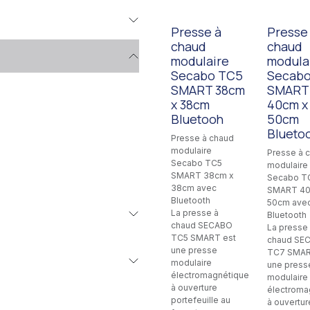
Presse à
Presse
chaud
chaud
modulaire
modula
Secabo TC5
Secabo
SMART 38cm
SMART
x 38cm
40cm x
Bluetooh
50cm
Blueto
Presse à chaud
modulaire
Presse à 
Secabo TC5
modulaire
SMART 38cm x
Secabo T
38cm avec
SMART 40
Bluetooth
50cm ave
La presse à
Bluetooth
chaud SECABO
La presse
TC5 SMART est
chaud SE
une presse
TC7 SMAR
modulaire
une press
électromagnétique
modulaire
à ouverture
électroma
portefeuille au
à ouvertur