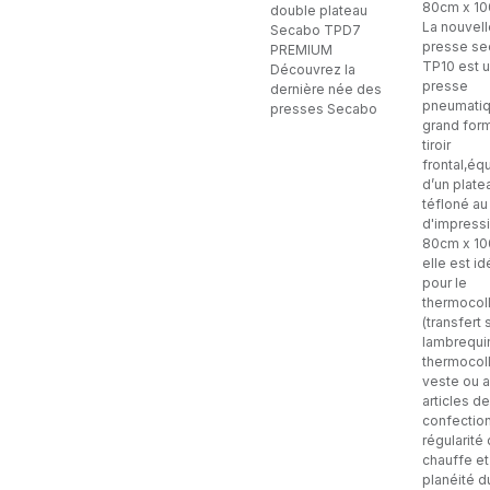
80cm x 1
double plateau
La nouvell
Secabo TPD7
presse s
PREMIUM
TP10 est 
Découvrez la
presse
dernière née des
pneumati
presses Secabo
grand form
tiroir
frontal,éq
d’un plate
téfloné au
d'impress
80cm x 10
elle est id
pour le
thermocol
(transfert 
lambrequi
thermocol
veste ou a
articles de
confection
régularité
chauffe et
planéité d