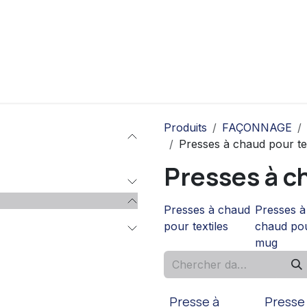
ui sommes-nous
Contact
Produits
Produits
FAÇONNAGE
Presses à chaud pour tex
Presses à c
Presses à chaud
Presses à
pour textiles
chaud po
mug
Presse à
Presse