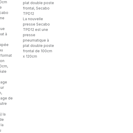
00cm
plat double poste
e
frontal, Secabo
ecabo
TPD12
une
La nouvelle
presse Secabo
que
TPD12 est une
at à
presse
pneumatique à
uipée
plat double poste
au
frontal de 100cm
 format
x 120cm
ion
0cm,
éale
lage
sur
n,
lage de
utre
) la
 de
 la
u