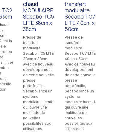
chaud
transfert
 TC2
MODULAIRE
modulaire
 33cm
Secabo TC5
Secabo TC7
LITE 38cm x
LITE 40cm x
chaud
38cm
50cm
C2
3cm
Presse de
Presse de
 est la
transfert
transfert
éale
modulaire
modulaire
rrer en
Secabo TC5 LITE
Secabo TC7 LITE
ne
38cm x 38cm
40cm x 50cm
s'initier
Avec ce nouveau
Avec ce nouveau
entes
développement
développement
s
de cette nouvelle
de cette nouvelle
ions,
presse
presse
textile
portefeuille,
portefeuille,
tion
Secabo lance un
Secabo lance un
système
système
modulaire lucratif
modulaire lucratif
qui ouvre une
qui ouvre une
multitude de
multitude de
nouvelles
nouvelles
possibilités aux
possibilités aux
utilisateurs
utilisateurs