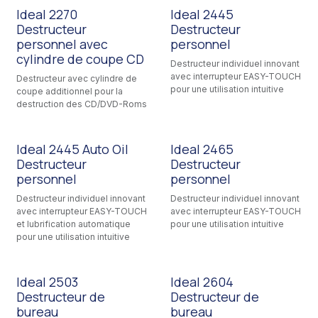
Ideal 2270
Ideal 2445
Destructeur
Destructeur
personnel avec
personnel
cylindre de coupe CD
Destructeur individuel innovant
avec interrupteur EASY-TOUCH
Destructeur avec cylindre de
pour une utilisation intuitive
coupe additionnel pour la
destruction des CD/DVD-Roms
Ideal 2445 Auto Oil
Ideal 2465
Destructeur
Destructeur
personnel
personnel
Destructeur individuel innovant
Destructeur individuel innovant
avec interrupteur EASY-TOUCH
avec interrupteur EASY-TOUCH
et lubrification automatique
pour une utilisation intuitive
pour une utilisation intuitive
Ideal 2503
Ideal 2604
Destructeur de
Destructeur de
bureau
bureau