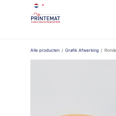
Overslaan naar inhoud
Home
Merken
Tweedehands
O
Alle producten
Grafik Afwerking
Ronde