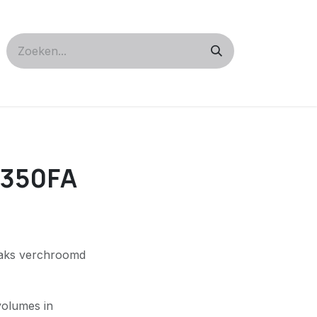
M350FA
aaks verchroomd
olumes in