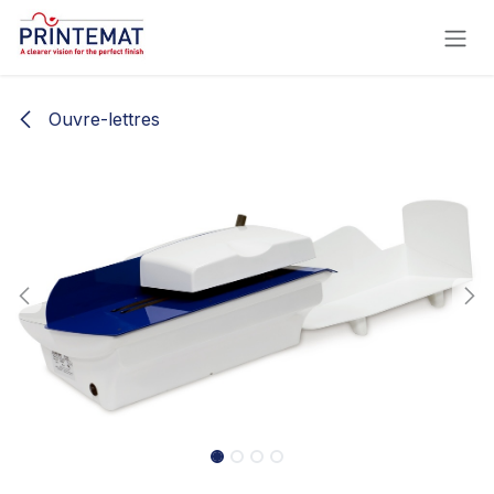
Se rendre au contenu
Ouvre-lettres