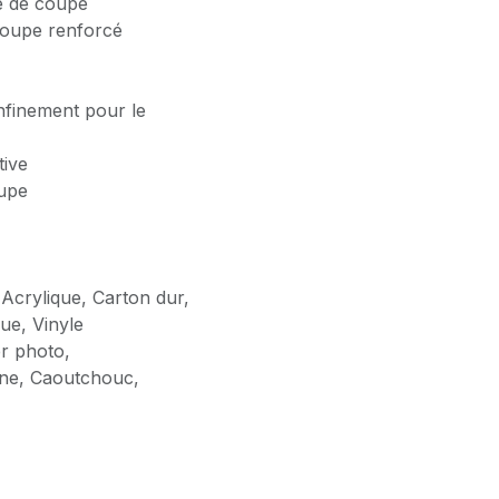
ne de coupe
coupe renforcé
nfinement pour le
tive
oupe
 Acrylique, Carton dur,
que, Vinyle
er photo,
ène, Caoutchouc,