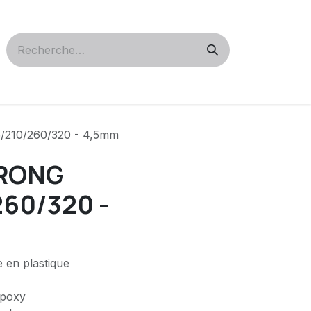
210/260/320 - 4,5mm
TRONG
260/320 -
e en plastique
époxy