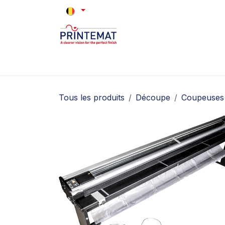
Se rendre au contenu
Accueil
Marques
Occasions
Q
Tous les produits
Découpe
Coupeuses 