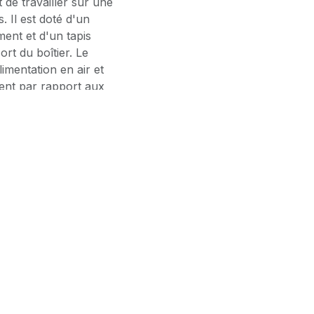
 de travailler sur une
. Il est doté d'un
ment et d'un tapis
ort du boîtier. Le
imentation en air et
ent par rapport aux
la colle chaude
 si vous utilisez les
voir)
nts aux acides) pour
 colle disposé dans un
uis le panneau
lliques (évite la