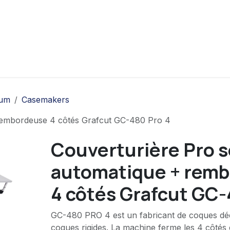
ui sommes-nous
Contact
Produits
bum
Casemakers
rembordeuse 4 côtés Grafcut GC-480 Pro 4
Couverturière Pro 
automatique + rem
4 côtés Grafcut GC-
GC-480 PRO 4 est un fabricant de coques déd
coques rigides. La machine ferme les 4 côtés e