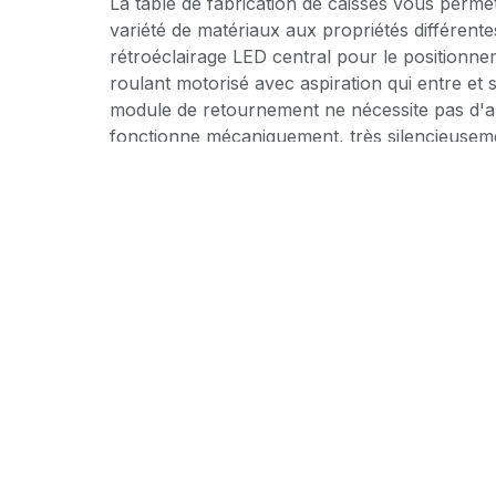
La table de fabrication de caisses vous permet
variété de matériaux aux propriétés différentes
rétroéclairage LED central pour le positionne
roulant motorisé avec aspiration qui entre et s
module de retournement ne nécessite pas d'al
fonctionne mécaniquement, très silencieusem
autres appareils du marché.
Caractéristiques de l'unité de collage :
peut être utilisé avec de la colle froide ou de 
(réservoir de colle supplémentaire recommandé
deux, les machines sont livrées avec un réser
2 rouleaux en inox de gros diamètres (résista
une meilleure application de la colle
Chauffage électrique, plateau métallique avec
réservoir d'eau chauffé par le chauffage.
Réglage fluide de la vitesse des rouleaux dep
Barre de préchauffage avant les rouleaux méta