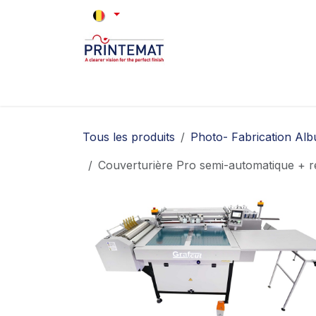
Se rendre au contenu
Accueil
Marques
Occasions
Q
Tous les produits
Photo- Fabrication Al
Couverturière Pro semi-automatique + 