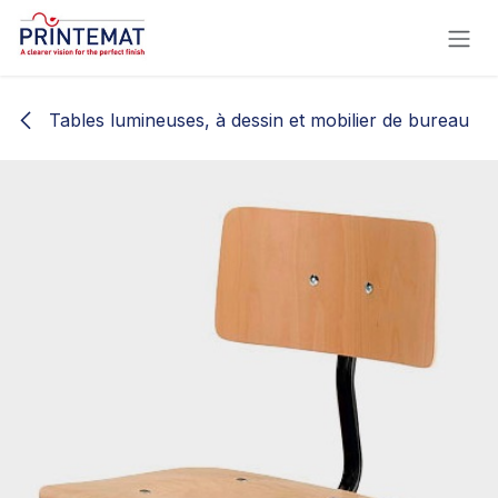
Se rendre au contenu
Tables lumineuses, à dessin et mobilier de bureau