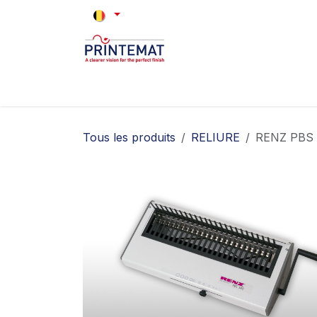
Se rendre au contenu
Accueil
Marques
Occasions
Q
Tous les produits
RELIURE
RENZ PBS 3